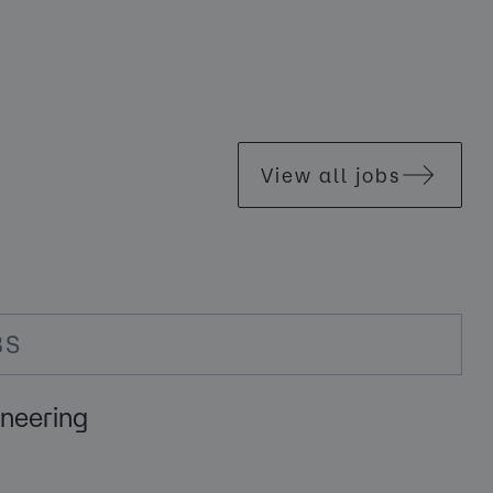
View all jobs
BS
ineering