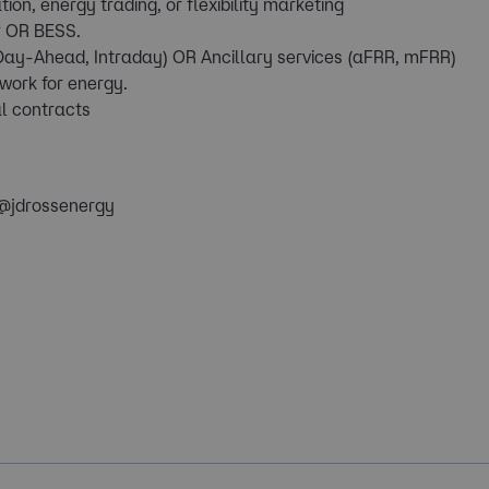
on, energy trading, or flexibility marketing
r OR BESS.
ay-Ahead, Intraday) OR Ancillary services (aFRR, mFRR)
work for energy.
l contracts
ls@jdrossenergy